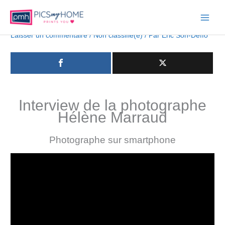
Main
Laisser un commentaire
/
Non classifié(e)
/ Par
Eric Soh-Deffo
Menu
Interview de la photographe
Hélène Marraud
Photographe sur smartphone