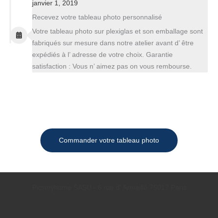
janvier 1, 2019
Recevez votre tableau photo personnalisé
Votre tableau photo sur plexiglas et son emballage sont
fabriqués sur mesure dans notre atelier avant d’ être
expédiés à l’ adresse de votre choix. Garantie
satisfaction : Vous n’ aimez pas on vous rembourse.
Commander votre tableau photo
Picsmyhome SASU - 6 rue d' Armaillé 75017 Paris