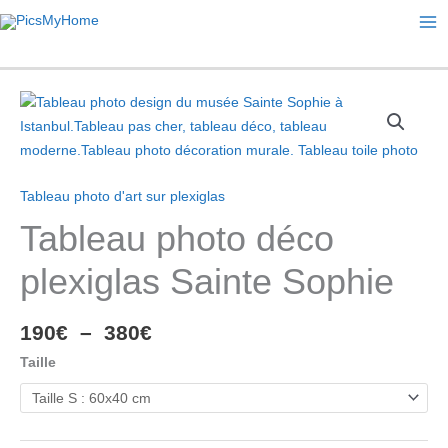
Ma
Me
Tableau photo d'art sur plexiglas
Tableau photo déco
plexiglas Sainte Sophie
Plage
190
€
–
380
€
de
Taille
prix :
190€
à