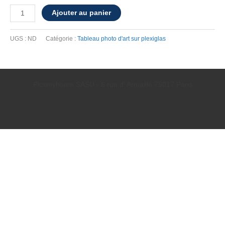
380€
quantité
Ajouter au panier
de
Tableau
UGS :
ND
Catégorie :
Tableau photo d'art sur plexiglas
photo
déco
plexiglas
Sainte
Picsmyhome SASU - 6 rue d' Armaillé 75017 Paris
Sophie