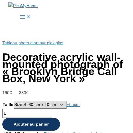
Aller
au
Main
contenu
Menu
Tableau photo d'art sur plexiglas
Decorative acrylic wall-
mounted photograph of
« Brooklyn Bridge Call
Box, New York »
Plage
190
€
–
380
€
de
Taille
Effacer
prix :
quantité
190€
de
à
Ajouter au panier
Decorative
380€